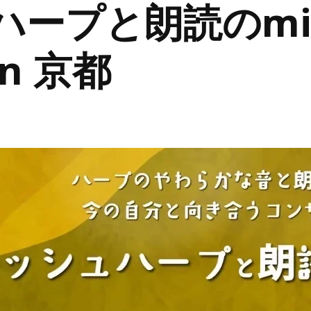
プと朗読のmindf
n 京都