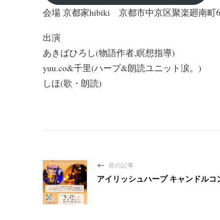
会場 京都家hibiki 京都市中京区聚楽廻南町6
出演
あきばひろし(物語作者,瞑想指導)
yuu.co&千里(ハープ&朗読ユニット涙。)
しほ(歌・朗読)
前の記事
アイリッシュハープ キャンドルコ