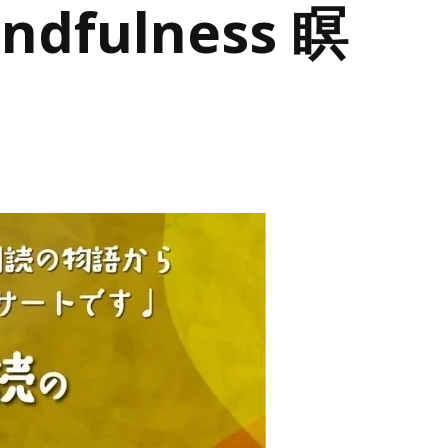
ulness 瞑